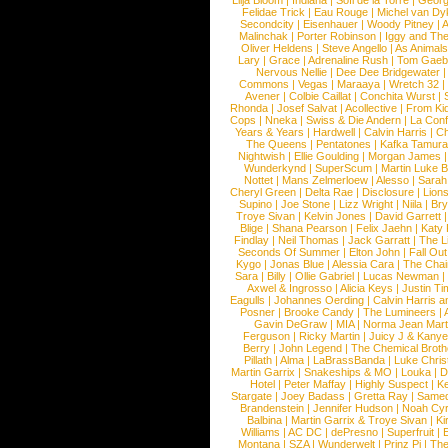
Lilja Bloom
|
Indiana
|
Sofi de la Torre
|
Georg
Felidae Trick
|
Eau Rouge
|
Michel van Dy
Secondcity
|
Eisenhauer
|
Woody Pitney
|
A
Malinchak
|
Porter Robinson
|
Iggy and Th
Oliver Heldens
|
Steve Angello
|
As Animal
Lary
|
Grace
|
Adrenaline Rush
|
Tom Gaeb
Nervous Nellie
|
Dee Dee Bridgewater
|
Commons
|
Vegas
|
Maraaya
|
Wretch 32
Avener
|
Colbie Caillat
|
Conchita Wurst
|
Rhonda
|
Josef Salvat
|
Acollective
|
From Ki
Cops
|
Nneka
|
Swiss & Die Andern
|
La Conf
Years & Years
|
Hardwell
|
Calvin Harris
|
Ch
The Queens
|
Pentatones
|
Kafka Tamura
Nightwish
|
Ellie Goulding
|
Morgan James
Wunderkynd
|
SuperScum
|
Martin Luke 
Nottet
|
Mans Zelmerloew
|
Alesso
|
Sarah
Cheryl Green
|
Delta Rae
|
Disclosure
|
Lion
Supino
|
Joe Stone
|
Lizz Wright
|
Niila
|
Br
Troye Sivan
|
Kelvin Jones
|
David Garrett
Blige
|
Shana Pearson
|
Felix Jaehn
|
Katy 
Findlay
|
Neil Thomas
|
Jack Garratt
|
The L
Seconds Of Summer
|
Elton John
|
Fall Ou
Kygo
|
Jonas Blue
|
Alessia Cara
|
The Cha
Sara
|
Billy
|
Ollie Gabriel
|
Lucas Newman
Axwel & Ingrosso
|
Alicia Keys
|
Justin Ti
Eagulls
|
Johannes Oerding
|
Calvin Harris 
Posner
|
Brooke Candy
|
The Lumineers
|
Gavin DeGraw
|
MIA
|
Norma Jean Mart
Ferguson
|
Ricky Martin
|
Juicy J & Kany
Berry
|
John Legend
|
The Chemical Broth
Pillath
|
Alma
|
LaBrassBanda
|
Luke Chris
Martin Garrix
|
Snakeships & MO
|
Louka
|
D
Hotel
|
Peter Maffay
|
Highly Suspect
|
K
Stargate
|
Joey Badass
|
Gretta Ray
|
Samed
Brandenstein
|
Jennifer Hudson
|
Noah Cy
Balbina
|
Martin Garrix & Troye Sivan
|
Ki
Williams
|
AC DC
|
dePresno
|
Superfruit
|
Montana
|
SZA
|
Wunderwelt
|
Prinz Pi
|
The