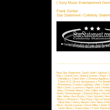
( Sony Music Entertainment Ge
Frank Gerber
Star Statement / Celebrity State
New Star Statement:
Taylor Swift
|
Sabrina C
Rae
|
Central Cee
|
Selena Gomez
|
Raye
|
T
|
Metallica
|
Celine Dion
|
Christina Aguilera
Charli XCX
|
Bruce Springsteen
|
The Beatl
Rosenberg
|
Frauke Ludowig
|
Vitas
|
Frida
Nick Carter
|
Lucenzo
|
Pigeon John
|
Kimbr
Aida
|
Christine Mayer
|
Not Called Jinx
|
Ma
Andre Tannenberger
|
Edward Maya
|
Kersti
Alex Velea
|
Ava Rocks
|
Youn Sunnah
|
Nev
MissLi
|
Shonlock
|
Tara Priya
|
Sick of Sara
Silvia Dias
|
Henry Maske
|
Ava Takes A Wa
Beck
|
Annett Louisan
|
Devin Miles
|
Selah 
Liebe Minou
|
Guano Apes
|
Frank Ramond