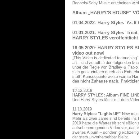
Records/Sony Music erscheinen wird
Album „HARRY’S HOUSE“ VÖ: 
01.04.2022: Harry Styles 'As I
01.01.2021: Harry Styles 'Trea
HARRY STYLES veröffentlicht
19.05.2020: HARRY STYLES 
video out now!
„This Video is dedicated to touching
an – und zettelt in den folgenden kn
unter der Regie von Bradley & Pablo 
sich ganz einfach durch das Entsteh
statt. Konsequenterweise warnte
Har
das nicht Zuhause nach. Praktizier
13.12.2019
HARRY STYLES: Album FINE LINE
Und Harry Styles lässt mit dem Vide
11.10.2019
Harry Styles: "Lights UP"
New music
Mehr als zwei Jahre sind bereits ins
2019 hatte die Wartezeit schließlich 
aufsehenerregenden Video vor, das i
zweites Album – sondern gleichzeiti
der stets unvorhersehbar bleibt.