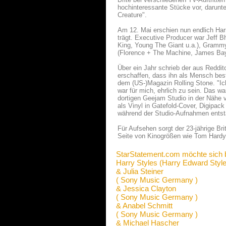
hochinteressante Stücke vor, darunte
Creature".
Am 12. Mai erschien nun endlich Harr
trägt. Executive Producer war Jeff 
King, Young The Giant u.a.), Gramm
(Florence + The Machine, James Bay,
Über ein Jahr schrieb der aus Reddi
erschaffen, dass ihn als Mensch best
dem (US-)Magazin Rolling Stone. "Ich
war für mich, ehrlich zu sein. Das w
dortigen Geejam Studio in der Nähe 
als Vinyl in Gatefold-Cover, Digipack
während der Studio-Aufnahmen ents
Für Aufsehen sorgt der 23-jährige Bri
Seite von Kinogrößen wie Tom Hardy
StarStatement.com möchte sich 
Harry Styles (Harry Edward Style
& Julia Steiner
( Sony Music Germany )
& Jessica Clayton
( Sony Music Germany )
& Anabel Schmitt
( Sony Music Germany )
& Michael Hascher