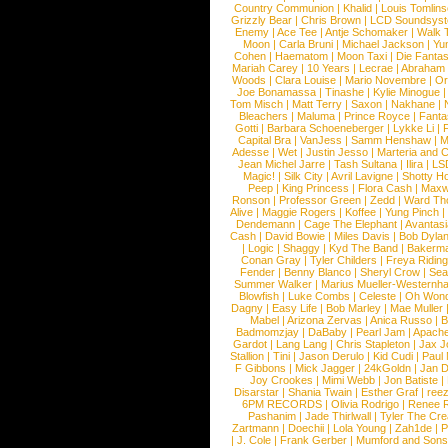
Country Communion
|
Khalid
|
Louis Tomlin
Grizzly Bear
|
Chris Brown
|
LCD Soundsys
Enemy
|
Ace Tee
|
Antje Schomaker
|
Walk 
Moon
|
Carla Bruni
|
Michael Jackson
|
Yu
Cohen
|
Haematom
|
Moon Taxi
|
Die Fantas
Mariah Carey
|
10 Years
|
Lecrae
|
Abraham
Woods
|
Clara Louise
|
Mario Novembre
|
Or
Joe Bonamassa
|
Tinashe
|
Kylie Minogue
Tom Misch
|
Matt Terry
|
Saxon
|
Nakhane
|
Bleachers
|
Maluma
|
Prince Royce
|
Fanta
Gotti
|
Barbara Schoeneberger
|
Lykke Li
|
Capital Bra
|
VanJess
|
Samm Henshaw
|
M
Adesse
|
Wet
|
Justin Jesso
|
Marteria and 
Jean Michel Jarre
|
Tash Sultana
|
Ilira
|
LS
Magic!
|
Silk City
|
Avril Lavigne
|
Shotty H
Peep
|
King Princess
|
Flora Cash
|
Maxw
Ronson
|
Professor Green
|
Zedd
|
Ward T
Alive
|
Maggie Rogers
|
Koffee
|
Yung Pinch
Dendemann
|
Cage The Elephant
|
Avantas
Cash
|
David Bowie
|
Miles Davis
|
Bob Dyla
|
Logic
|
Shaggy
|
Kyd The Band
|
Bakerm
Conan Gray
|
Tyler Childers
|
Freya Ridin
Fender
|
Benny Blanco
|
Sheryl Crow
|
Sea
Summer Walker
|
Marius Mueller-Westernh
Blowfish
|
Luke Combs
|
Celeste
|
Oh Won
Dagny
|
Easy Life
|
Bob Marley
|
Mae Muller
Mabel
|
Arizona Zervas
|
Anica Russo
|
B
Badmomzjay
|
DaBaby
|
Pearl Jam
|
Apach
Gardot
|
Lang Lang
|
Chris Stapleton
|
Jax J
Stallion
|
Tini
|
Jason Derulo
|
Kid Cudi
|
Paul
F Gibbons
|
Mick Jagger
|
24kGoldn
|
Jan D
Joy Crookes
|
Mimi Webb
|
Jon Batiste
|
Disarstar
|
Shania Twain
|
Esther Graf
|
ree
6PM RECORDS
|
Olivia Rodrigo
|
Renee 
Pashanim
|
Jade Thirlwall
|
Tyler The Cre
Zartmann
|
Doechii
|
Lola Young
|
Zah1de
|
P
|
J. Cole
|
Frank Gerber
|
Mumford and Sons