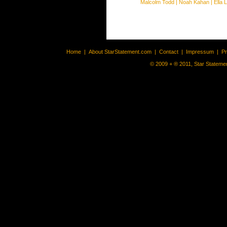
Malcolm Todd
|
Noah Kahan
|
Ella 
Home
|
About StarStatement.com
|
Contact
|
Impressum
|
P
© 2009 + ® 2011, Star Statemen