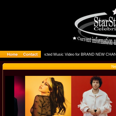
releases m
Ne