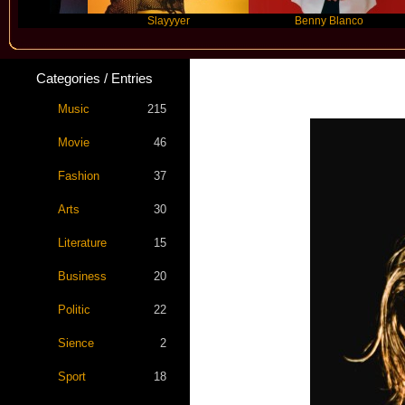
Slayyyer
Benny Blanco
Categories / Entries
Star St
Music
215
Movie
46
Fashion
37
Arts
30
Literature
15
Business
20
Politic
22
Sience
2
Sport
18