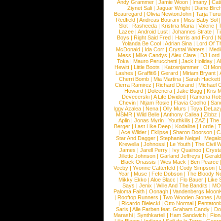
Andy Grammer
|
Jamie Woon
|
Imany
|
Cat
Ziynet Sali
|
Jaguar Wright
|
Diane Birc
Beauregard
|
Olivia NewtonJohn
|
Tarja Tur
Redfield
|
Andreas Bourani
|
Miss Baby Sol
Slot
|
Rasheeda
|
Kristina Maria
|
Valerie
|
Lazee
|
Android Lust
|
Johannes Strate
|
T
Boys
|
Right Said Fred
|
Harris and Ford
|
N
Yolanda Be Cool
|
Adrian Sina
|
Lord Of T
McDonald
|
Ida Corr
|
Crystal Waters
|
Medi
Mess
|
Mike Candys
|
Alex Clare
|
DJ Lord
Toka
|
Mauro Perucchetti
|
Jack Holiday
|
A
Hewitt
|
Little Boots
|
Katzenjammer
|
Of Mon
Lashes
|
Graffiti6
|
Gerard
|
Miriam Bryant
|
Cherri Bomb
|
Mia Martina
|
Sarah Hackett
Cierra Ramirez
|
Richard Durand
|
Michael C
Howard
|
Dolcenera
|
Jake Bugg
|
Kris 
Devecerski
|
A Life Divided
|
Ramona Rots
Chevin
|
Ntjam Rosie
|
Flavia Coelho
|
San
Iggy Azalea
|
Nena
|
Olly Murs
|
Toya DeLaz
MSMR
|
Wild Belle
|
Anthony Callea
|
Zibbz
Aplin
|
Jonas Myrin
|
Youthkills
|
ZAZ
|
The 
Berger
|
Last Like Deep
|
Kodaline
|
Lorde
|
|
Ace Wilder
|
Eklipse
|
Sharon Doorson
|
C
Star And Dagger
|
Stephanie Neigel
|
Megal
Krewella
|
Johnossi
|
Le Youth
|
The Civil 
James
|
Jarell Perry
|
Ivy Quainoo
|
Crysta
Jillette Johnson
|
Garland Jeffreys
|
Gerald
Black Onassis
|
Wes Mack
|
Ben Pearce
Veeby
|
Yvonne Catterfeld
|
Cody Simpson
|
Year
|
Muse
|
Fefe Dobson
|
The Bloody N
Mikky Ekko
|
Aloe Blacc
|
Flo Bauer
|
Like
Says
|
Jenix
|
Wille And The Bandits
|
MO
Paloma Faith
|
Oonagh
|
Vandenbergs Moon
|
Rooftop Runners
|
Two Wooden Stones
|
A
|
Ricardo Bielecki
|
Otto Normal
|
Pentatoni
Saris
|
Alle Farben feat. Graham Candy
|
Do
Marashi
|
Synthkartell
|
Ham Sandwich
|
Fio