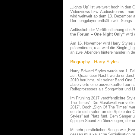
„Lights Up” ist weltweit hoch in den C
Videoviews bzw. Audiostreams - nun s
wird weltweit ab dem 13. Dezember a
Der Longplayer enthält zwölf Songs.
Anlässlich der Veröffentlichung des A
the Forum – One Night Only“
wird 
Am 16. November wird Harry Styles 
präsentieren, u.a. wird die Single „
an zwei Abenden hintereinander in d
Biography - Harry Styles
Harry Edward Styles wurde am 1. Feb
auf. Quasi über Nacht wurde er durch
2010 berühmt. Mit seiner Band One Di
absolvierte eine ausverkaufte Tour n
Reifeprozesses als Songwriter und L
Im Frühling 2017 veröffentlichte Sty
The Times“. Die Musikwelt war vollk
2017“. Doch „Sign Of The Times“ war 
setzte sich sofort an die Spitze der
Styles“ auf Platz fünf. Dem Sänger 
üppigen Sound zu überzeugen, der un
Mitsehr persönlichen Songs wie „Ever 
dessen musikalische Sozialisation na