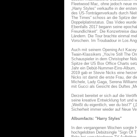
Fleetwood Mac, ohne jedoch neue mu
„Harry Styles“ verkaufte in der erst
des US-Tonträgerverkaufs durch Niels
The Times“ schoss an die Spitze der 
Doppelplatinstatus. Das Video wurde m
Ebenfalls 2017 begann seine epochal
Freundlichkeit“. Die Konzertreise d
Ländern. Die Tour brachte einmal me
Vorschein. Im Troubadour in Los Ang
Auch mit seinem Opening Act Kacey M
Twain-Klassikers „You’re Still The On
Schauspieler in dem Christopher Nola
Spitze der US Box Office Charts setz
Jahr ein Debüt-Nummer-Eins-Album, 
2019 gab er Stevie Nicks eine herze
Nicks ist damit die erste Frau, der 
Michele, Lady Gaga, Serena Williams
mit Gucci als Gesicht des Duftes „M
Derzeit bereitet er sich auf die Verö
seine kreative Entwicklung fort und w
„Weißt du eigentlich, wer du bist?" (
Sicherheit immer wieder auf Neue Ve
Albumfacts: "Harry Styles"
In den vergangenen Wochen sorgte Har
hochgelobten Debütsingle "Sign Of The
Brite bei verschiedenen TV-Auftritt