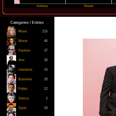
Katseye
Skepta
Tra
Categories / Entries
Music
215
Movie
46
Fashion
37
Arts
30
Literature
15
Business
20
Politic
22
Sience
2
Sport
18