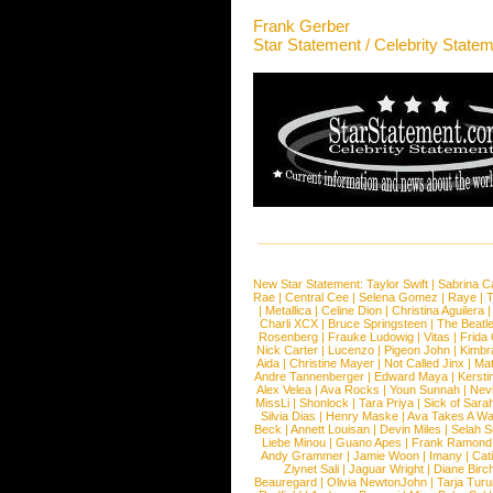
Frank Gerber
Star Statement / Celebrity State
New Star Statement:
Taylor Swift
|
Sabrina C
Rae
|
Central Cee
|
Selena Gomez
|
Raye
|
T
|
Metallica
|
Celine Dion
|
Christina Aguilera
Charli XCX
|
Bruce Springsteen
|
The Beatl
Rosenberg
|
Frauke Ludowig
|
Vitas
|
Frida
Nick Carter
|
Lucenzo
|
Pigeon John
|
Kimbr
Aida
|
Christine Mayer
|
Not Called Jinx
|
Ma
Andre Tannenberger
|
Edward Maya
|
Kersti
Alex Velea
|
Ava Rocks
|
Youn Sunnah
|
Nev
MissLi
|
Shonlock
|
Tara Priya
|
Sick of Sara
Silvia Dias
|
Henry Maske
|
Ava Takes A Wa
Beck
|
Annett Louisan
|
Devin Miles
|
Selah 
Liebe Minou
|
Guano Apes
|
Frank Ramond
Andy Grammer
|
Jamie Woon
|
Imany
|
Cat
Ziynet Sali
|
Jaguar Wright
|
Diane Birc
Beauregard
|
Olivia NewtonJohn
|
Tarja Tur