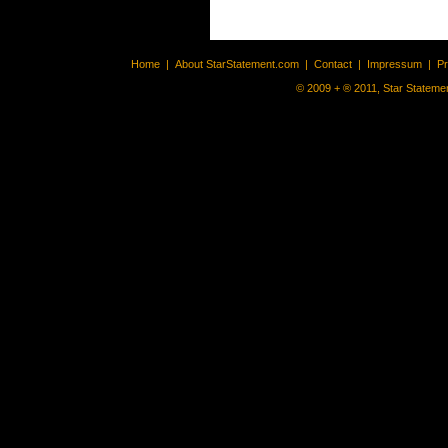
Home
|
About StarStatement.com
|
Contact
|
Impressum
|
P
© 2009 + ® 2011, Star Statemen