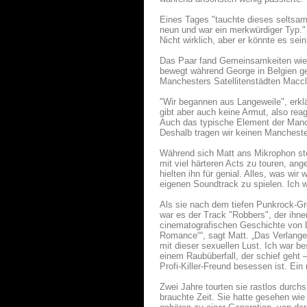
Eines Tages "tauchte dieses seltsame
neun und war ein merkwürdiger Typ."
Nicht wirklich, aber er könnte es sei
Das Paar fand Gemeinsamkeiten wie 
bewegt während George in Belgien ge
Manchesters Satellitenstädten Maccle
"Wir begannen aus Langeweile", erklä
gibt aber auch keine Armut, also rea
Auch das typische Element der Manch
Deshalb tragen wir keinen Mancheste
Während sich Matt ans Mikrophon st
mit viel härteren Acts zu touren, an
hielten ihn für genial. Alles, was wi
eigenen Soundtrack zu spielen. Ich
Als sie nach dem tiefen Punkrock-Gr
war es der Track "Robbers", der ihnen
cinematografischen Geschichte von Lu
Romance““, sagt Matt. „Das Verlange
mit dieser sexuellen Lust. Ich war 
einem Raubüberfall, der schief geht
Profi-Killer-Freund besessen ist. Ein
Zwei Jahre tourten sie rastlos durc
brauchte Zeit. Sie hatte gesehen wi