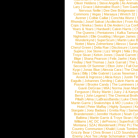
Oliver Heldens
|
Steve Angello
|
As Animal
Lary
|
Grace
|
Adrenaline Rush
|
Tom Gaeb
Nervous Nellie
|
Dee Dee Bridgewater
|
Commons
|
Vegas
|
Maraaya
|
Wretch 32
Avener
|
Colbie Caillat
|
Conchita Wurst
|
Rhonda
|
Josef Salvat
|
Acollective
|
From Ki
Cops
|
Nneka
|
Swiss & Die Andern
|
La Conf
Years & Years
|
Hardwell
|
Calvin Harris
|
Ch
The Queens
|
Pentatones
|
Kafka Tamura
Nightwish
|
Ellie Goulding
|
Morgan James
Wunderkynd
|
SuperScum
|
Martin Luke 
Nottet
|
Mans Zelmerloew
|
Alesso
|
Sarah
Cheryl Green
|
Delta Rae
|
Disclosure
|
Lion
Supino
|
Joe Stone
|
Lizz Wright
|
Niila
|
Br
Troye Sivan
|
Kelvin Jones
|
David Garrett
Blige
|
Shana Pearson
|
Felix Jaehn
|
Katy 
Findlay
|
Neil Thomas
|
Jack Garratt
|
The L
Seconds Of Summer
|
Elton John
|
Fall Ou
Kygo
|
Jonas Blue
|
Alessia Cara
|
The Cha
Sara
|
Billy
|
Ollie Gabriel
|
Lucas Newman
Axwel & Ingrosso
|
Alicia Keys
|
Justin Ti
Eagulls
|
Johannes Oerding
|
Calvin Harris 
Posner
|
Brooke Candy
|
The Lumineers
|
Gavin DeGraw
|
MIA
|
Norma Jean Mart
Ferguson
|
Ricky Martin
|
Juicy J & Kany
Berry
|
John Legend
|
The Chemical Broth
Pillath
|
Alma
|
LaBrassBanda
|
Luke Chris
Martin Garrix
|
Snakeships & MO
|
Louka
|
D
Hotel
|
Peter Maffay
|
Highly Suspect
|
K
Stargate
|
Joey Badass
|
Gretta Ray
|
Samed
Brandenstein
|
Jennifer Hudson
|
Noah Cy
Balbina
|
Martin Garrix & Troye Sivan
|
Ki
Williams
|
AC DC
|
dePresno
|
Superfruit
|
Montana
|
SZA
|
Wunderwelt
|
Prinz Pi
|
The
Country Communion
|
Khalid
|
Louis Tomlin
Grizzly Bear
|
Chris Brown
|
LCD Soundsys
Enemy
|
Ace Tee
|
Antje Schomaker
|
Walk 