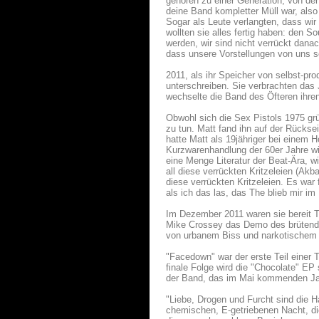
gehören zu einer Generation, von der 
deine Band kompletter Müll war, als
Sogar als Leute verlangten, dass wir 
wollten sie alles fertig haben: den S
werden, wir sind nicht verrückt dana
dass unsere Vorstellungen von uns sel
2011, als ihr Speicher von selbst-p
unterschreiben. Sie verbrachten das
wechselte die Band des Öfteren ihr
Obwohl sich die Sex Pistols 1975 grü
zu tun. Matt fand ihn auf der Rückse
hatte Matt als 19jähriger bei einem 
Kurzwarenhandlung der 60er Jahre wirk
eine Menge Literatur der Beat-Ära, w
all diese verrückten Kritzeleien (Ak
diese verrückten Kritzeleien. Es war
als ich das las, das The blieb mir i
Im Dezember 2011 waren sie bereit 
Mike Crossey das Demo des brütenden
von urbanem Biss und narkotischem 
"Facedown" war der erste Teil einer 
finale Folge wird die "Chocolate" E
der Band, das im Mai kommenden Jah
"Liebe, Drogen und Furcht sind die 
chemischen, E-getriebenen Nacht, di