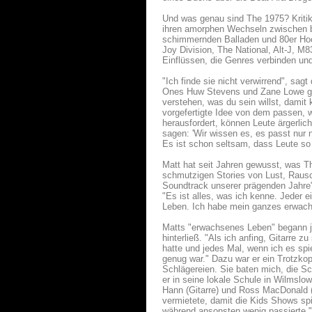
Und was genau sind The 1975? Kritik
ihren amorphen Wechseln zwischen b
schimmernden Balladen und 80er Hoc
Joy Division, The National, Alt-J, M8
Einflüssen, die Genres verbinden und 
"Ich finde sie nicht verwirrend", sag
Ones Huw Stevens und Zane Lowe gefe
verstehen, was du sein willst, damit 
vorgefertigte Idee von dem passen, 
herausfordert, können Leute ärgerlich 
sagen: 'Wir wissen es, es passt nur n
Es ist schon seltsam, dass Leute so
Matt hat seit Jahren gewusst, was T
schmutzigen Stories von Lust, Rausc
Soundtrack unserer prägenden Jahre"
"Es ist alles, was ich kenne. Jeder 
Leben. Ich habe mein ganzes erwachse
Matts "erwachsenes Leben" begann jun
hinterließ. "Als ich anfing, Gitarre 
hatte und jedes Mal, wenn ich es spie
genug war." Dazu war er ein Trotzkopf,
Schlägereien. Sie baten mich, die Sc
er in seine lokale Schule in Wilmsl
Hann (Gitarre) und Ross MacDonald (
vermietete, damit die Kids Shows spi
während ansonsten wenig passierte."