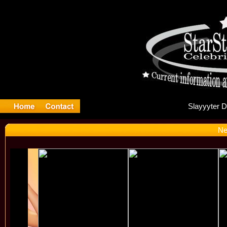
Sl
Ne