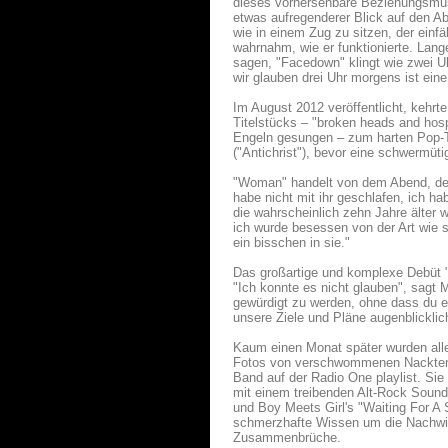
dieses vorhersehbare Beziehungsmus
etwas aufregenderer Blick auf den A
wie in einem Zug zu sitzen, der einf
wahrnahm, wie er funktionierte. Lang
sagen, "Facedown" klingt wie zwei U
wir glauben drei Uhr morgens ist ei
Im August 2012 veröffentlicht, kehr
Titelstücks – "broken heads and ho
Engeln gesungen – zum harten Pop-T
("Antichrist"), bevor eine schwermüti
"Woman" handelt von dem Abend, den i
habe nicht mit ihr geschlafen, ich h
die wahrscheinlich zehn Jahre älter 
ich wurde besessen von der Art wie si
ein bisschen in sie."
Das großartige und komplexe Debüt 
"Ich konnte es nicht glauben", sagt 
gewürdigt zu werden, ohne dass du es 
unsere Ziele und Pläne augenblicklic
Kaum einen Monat später wurden all
Fotos von verschwommenen Nackten 
Band auf der Radio One playlist. Si
mit einem treibenden Alt-Rock Soun
und Boy Meets Girl's "Waiting For A 
schmerzhafte Wissen um die Nachwir
Zusammenbrüche.