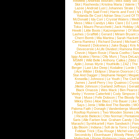
Redfield
|
Andreas Bourani
|
Miss Baby Sol
Slot
|
Rasheeda
|
Kristina Maria
|
Valerie
|
Lazee
|
Android Lust
|
Johannes Strate
|
T
Boys
|
Right Said Fred
|
Harris and Ford
|
N
Yolanda Be Cool
|
Adrian Sina
|
Lord Of T
McDonald
|
Ida Corr
|
Crystal Waters
|
Medi
Mess
|
Mike Candys
|
Alex Clare
|
DJ Lord
Toka
|
Mauro Perucchetti
|
Jack Holiday
|
A
Hewitt
|
Little Boots
|
Katzenjammer
|
Of Mon
Lashes
|
Graffiti6
|
Gerard
|
Miriam Bryant
|
Cherri Bomb
|
Mia Martina
|
Sarah Hackett
Cierra Ramirez
|
Richard Durand
|
Michael C
Howard
|
Dolcenera
|
Jake Bugg
|
Kris 
Devecerski
|
A Life Divided
|
Ramona Rots
Chevin
|
Ntjam Rosie
|
Flavia Coelho
|
San
Iggy Azalea
|
Nena
|
Olly Murs
|
Toya DeLaz
MSMR
|
Wild Belle
|
Anthony Callea
|
Zibbz
Aplin
|
Jonas Myrin
|
Youthkills
|
ZAZ
|
The 
Berger
|
Last Like Deep
|
Kodaline
|
Lorde
|
|
Ace Wilder
|
Eklipse
|
Sharon Doorson
|
C
Star And Dagger
|
Stephanie Neigel
|
Megal
Krewella
|
Johnossi
|
Le Youth
|
The Civil 
James
|
Jarell Perry
|
Ivy Quainoo
|
Crysta
Jillette Johnson
|
Garland Jeffreys
|
Gerald
Black Onassis
|
Wes Mack
|
Ben Pearce
Veeby
|
Yvonne Catterfeld
|
Cody Simpson
|
Year
|
Muse
|
Fefe Dobson
|
The Bloody N
Mikky Ekko
|
Aloe Blacc
|
Flo Bauer
|
Like
Says
|
Jenix
|
Wille And The Bandits
|
MO
Paloma Faith
|
Oonagh
|
Vandenbergs Moon
|
Rooftop Runners
|
Two Wooden Stones
|
A
|
Ricardo Bielecki
|
Otto Normal
|
Pentatoni
Saris
|
Alle Farben feat. Graham Candy
|
Do
Marashi
|
Synthkartell
|
Ham Sandwich
|
Fio
Lilja Bloom
|
Indiana
|
Sofi de la Torre
|
Georg
Felidae Trick
|
Eau Rouge
|
Michel van Dy
Secondcity
|
Eisenhauer
|
Woody Pitney
|
A
Malinchak
|
Porter Robinson
|
Iggy and Th