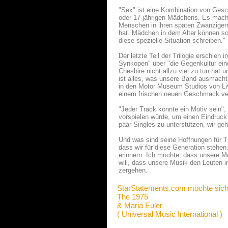
"Sex" ist eine Kombination von Geschi
oder 17-jährigen Mädchens. Es macht 
Menschen in ihren späten Zwanzigern
hat. Mädchen in dem Alter können so 
diese spezielle Situation schreiben."
Der letzte Teil der Trilogie erschien
Synkopen" über "die Gegenkultur eine
Cheshire nicht allzu viel zu tun hat
ist alles, was unsere Band ausmacht,
in den Motor Museum Studios von Liv
einem frischen neuen Geschmack verqu
"Jeder Track könnte ein Motiv sein", 
vorspielen würde, um einen Eindruck 
paar Singles zu unterstützen, wir g
Und was sind seine Hoffnungen für T
dass wir für diese Generation stehe
erinnern. Ich möchte, dass unsere Mus
will, dass unsere Musik den Leuten i
zergehen.
StarStatements.com möchte sich
The 1975
& Maria Euler
( Universal Music International )