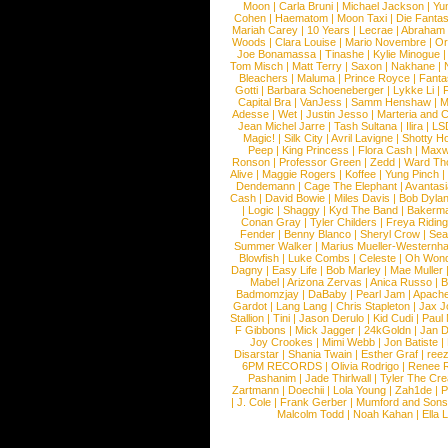
Moon
|
Carla Bruni
|
Michael Jackson
|
Yu
Cohen
|
Haematom
|
Moon Taxi
|
Die Fantas
Mariah Carey
|
10 Years
|
Lecrae
|
Abraham
Woods
|
Clara Louise
|
Mario Novembre
|
Or
Joe Bonamassa
|
Tinashe
|
Kylie Minogue
Tom Misch
|
Matt Terry
|
Saxon
|
Nakhane
|
Bleachers
|
Maluma
|
Prince Royce
|
Fanta
Gotti
|
Barbara Schoeneberger
|
Lykke Li
|
Capital Bra
|
VanJess
|
Samm Henshaw
|
M
Adesse
|
Wet
|
Justin Jesso
|
Marteria and 
Jean Michel Jarre
|
Tash Sultana
|
Ilira
|
LS
Magic!
|
Silk City
|
Avril Lavigne
|
Shotty H
Peep
|
King Princess
|
Flora Cash
|
Maxw
Ronson
|
Professor Green
|
Zedd
|
Ward T
Alive
|
Maggie Rogers
|
Koffee
|
Yung Pinch
Dendemann
|
Cage The Elephant
|
Avantas
Cash
|
David Bowie
|
Miles Davis
|
Bob Dyla
|
Logic
|
Shaggy
|
Kyd The Band
|
Bakerm
Conan Gray
|
Tyler Childers
|
Freya Ridin
Fender
|
Benny Blanco
|
Sheryl Crow
|
Sea
Summer Walker
|
Marius Mueller-Westernh
Blowfish
|
Luke Combs
|
Celeste
|
Oh Won
Dagny
|
Easy Life
|
Bob Marley
|
Mae Muller
Mabel
|
Arizona Zervas
|
Anica Russo
|
B
Badmomzjay
|
DaBaby
|
Pearl Jam
|
Apach
Gardot
|
Lang Lang
|
Chris Stapleton
|
Jax J
Stallion
|
Tini
|
Jason Derulo
|
Kid Cudi
|
Paul
F Gibbons
|
Mick Jagger
|
24kGoldn
|
Jan D
Joy Crookes
|
Mimi Webb
|
Jon Batiste
|
Disarstar
|
Shania Twain
|
Esther Graf
|
ree
6PM RECORDS
|
Olivia Rodrigo
|
Renee 
Pashanim
|
Jade Thirlwall
|
Tyler The Cre
Zartmann
|
Doechii
|
Lola Young
|
Zah1de
|
P
|
J. Cole
|
Frank Gerber
|
Mumford and Sons
Malcolm Todd
|
Noah Kahan
|
Ella 